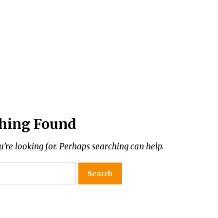
DITINDAK LANJUTI
2 months ago
Ekspose Pengenaan Sanksi
Administratif Perikanan terhadap
Kapal Penangkap ikan KM. Bahari 36
yang Diproses Oleh Pangkalan
3 months ago
PSDKP Bitung
Selamat Hari Kartini
n
4 months ago
hing Found
Rencana Aksi Nasional
Pemberantasan IUU Fishing 2025-
2029
u’re looking for. Perhaps searching can help.
4 months ago