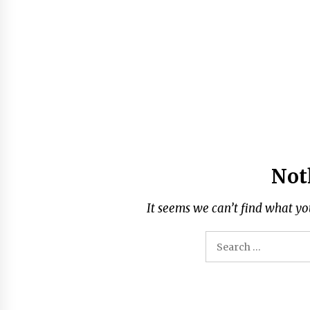
Aksi Damai Serikat Awak Kapal
Perikanan Bersatu dan Srikandi
Sakti yang dilaksanakan di
Pangkalan PSDKP Bitung
3 months ago
Kunjungan Diplomatik dalam
Rangka Strengthening Cooperatio
on Blue Economy dilaksanakan di
Pangkalan PSDKP Bitung
3 months ago
Not
Peran Pemerintah Dalam Indikasi
Geografis HKP
4 months ago
It seems we can’t find what yo
Search
for: