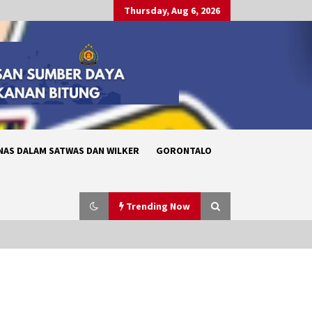
Thursday, Aug 6, 2026
NAS DALAM SATWAS DAN WILKER
GORONTALO
Trending Now
Pelantikan dan Pengambilan
Sumpah Pegawai Negeri Sipil (PNS)
serta Pengangkatan Pertama