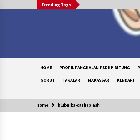
Skip
Trending Tags
to
content
HOME
PROFIL PANGKALAN PSDKP BITUNG
P
GORUT
TAKALAR
MAKASSAR
KENDARI
Home
klubniks-cashsplash
Trending Now
Peduli Anak Yatim, Menebar
Kebaikan di 10 Muharram 1448 H
1 month ago