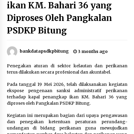
ikan KM. Bahari 36 yang
2 months ago
Diproses Oleh Pangkalan
Aksi Damai Serikat Awak Kapal Perikanan
Bersatu dan Srikandi Sakti yang dilaksanakan
PSDKP Bitung
di Pangkalan PSDKP Bitung
3 months ago
Ekspose Pengenaan Sanksi Administratif
bankdatapsdkpbitung
3 months ago
Perikanan terhadap Kapal Penangkap ikan KM.
Bahari 36 yang Diproses Oleh Pangkalan PSDKP
Bitung
3 months ago
Penegakan aturan di sektor kelautan dan perikanan
terus dilakukan secara profesional dan akuntabel.
Jam Pimpinan Mendengar
3 months ago
Pada tanggal 19 Mei 2026, telah dilaksanakan kegiatan
ekspose pengenaan sanksi administratif perikanan
terhadap kapal penangkap ikan KM. Bahari 36 yang
Kunjungan Diplomatik dalam Rangka
diproses oleh Pangkalan PSDKP Bitung.
Strengthening Cooperation on Blue Economy
dilaksanakan di Pangkalan PSDKP Bitung
Kegiatan ini merupakan bagian dari upaya pengawasan
4 months ago
dan penegakan ketentuan peraturan perundang-
undangan di bidang perikanan guna mewujudkan
Selamat Hari Kartini