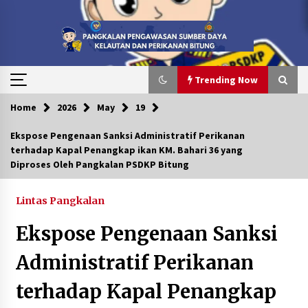
Skip
to
content
Trending Now
Home
2026
May
19
Trending Now
Ekspose Pengenaan Sanksi Administratif Perikanan
terhadap Kapal Penangkap ikan KM. Bahari 36 yang
Peduli Anak Yatim, Menebar Kebaikan di 10
Diproses Oleh Pangkalan PSDKP Bitung
Muharram 1448 H
1 month ago
Lintas Pangkalan
PENYERAHAN BERKAS PERKARA MV. SILVER
Ekspose Pengenaan Sanksi
ISLAND DARI KP. ORCA 04 KE PANGKALAN PSDKP
BITUNG UNTUK DITINDAK LANJUTI
Administratif Perikanan
2 months ago
terhadap Kapal Penangkap
Pelantikan dan Pengambilan Sumpah Pegawai
Negeri Sipil (PNS) serta Pengangkatan Pertama
Jabatan Fungsional