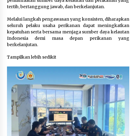
pemanfaatan sumber daya kelautan dan perikanan yang
4 months ago
tertib, bertanggung jawab, dan berkelanjutan.
Melalui langkah pengawasan yang konsisten, diharapkan
Daftar Sekarang ….. Jadilah SDM Unggul Untuk
seluruh pelaku usaha perikanan dapat meningkatkan
Kemajuan Sektor Kelautan dan Perikanan
kepatuhan serta bersama menjaga sumber daya kelautan
4 months ago
Indonesia demi masa depan perikanan yang
berkelanjutan.
Peran Pemerintah Dalam Indikasi Geografis
Tampilkan lebih sedikit
HKP
4 months ago
Rencana Aksi Nasional Pemberantasan IUU
Fishing 2025-2029
4 months ago
Penilaian Kompetensi dalam rangka Pemetaan
Pegawai Kementerian Kelautan dan Perikanan
4 months ago