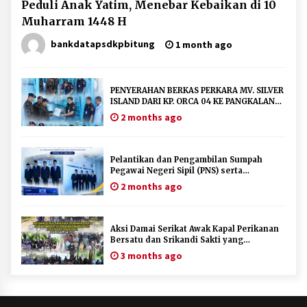
Peduli Anak Yatim, Menebar Kebaikan di 10
Muharram 1448 H
bankdatapsdkpbitung
1 month ago
PENYERAHAN BERKAS PERKARA MV. SILVER
ISLAND DARI KP. ORCA 04 KE PANGKALAN
PSDKP BITUNG UNTUK DITINDAK LANJUTI
2 months ago
Pelantikan dan Pengambilan Sumpah
Pegawai Negeri Sipil (PNS) serta
Pengangkatan Pertama Jabatan
2 months ago
Fungsional
Aksi Damai Serikat Awak Kapal Perikanan
Bersatu dan Srikandi Sakti yang
dilaksanakan di Pangkalan PSDKP Bitung
3 months ago