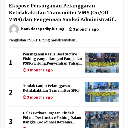
Ekspose Penanganan Pelanggaran
Ketidakaktifan Transmitter VMS (On/Off
VMS) dan Pengenaan Sanksi Administratif
Periode Januari–Februari 2026
bankdatapsdkpbitung
3 months ago
Pangkalan PSDKP Bitung melaksanakan...
Penanganan Kasus Destructive
Fishing yang ditangani Pangkalan
1
PSDKP Bitung,Penyerahan Tahap
II dengan Pihak Kejaksaan Negeri
3 months ago
Bitung Beserta Barang Bukti
Tindak Lanjut Pelanggaran
2
Ketidakaktifan Transmitter SPKP
3 months ago
Gelar Perkara Dugaan Tindak
Pidana Destructive Fishing Dalam
3
Rangka Koordinasi Bersama
Korwas Polda Sulawesi Utara