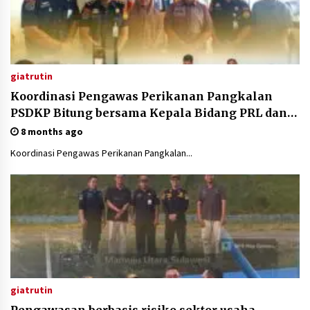
giatrutin
Koordinasi Pengawas Perikanan Pangkalan
PSDKP Bitung bersama Kepala Bidang PRL dan
PSDKP Dinas Kelautan dan Perikanan Provinsi
8 months ago
Gorontalo
Koordinasi Pengawas Perikanan Pangkalan...
giatrutin