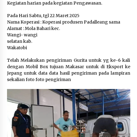
Kegiatan harian pada kegiatan Pengawasan.
2 months ago
Pada Hari Sabtu, tgl 22 Maret 2025
Aksi Damai Serikat Awak Kapal Perikanan
Nama Koperasi : Koperasi produsen Padalleang sama
Bersatu dan Srikandi Sakti yang dilaksanakan
Alamat : Mola Bahari kec.
di Pangkalan PSDKP Bitung
Wangi- wangi
3 months ago
selatan kab.
Wakatobi
Ekspose Pengenaan Sanksi Administratif
Perikanan terhadap Kapal Penangkap ikan KM.
Bahari 36 yang Diproses Oleh Pangkalan PSDKP
Telah Melakukan pengiriman Gurita untuk yg ke-6 kali
Bitung
3 months ago
dengan Mobil Box tujuan Makasar untuk di Eksport ke
Jepang untuk data data hasil pengiriman pada lampiran
Jam Pimpinan Mendengar
sekalian foto foto pengiriman
3 months ago
Kunjungan Diplomatik dalam Rangka
Strengthening Cooperation on Blue Economy
dilaksanakan di Pangkalan PSDKP Bitung
4 months ago
Selamat Hari Kartini