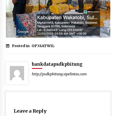
4 months ago
Daftar Sekarang ….. Jadilah SDM Unggul Untuk
Kemajuan Sektor Kelautan dan Perikanan
4 months ago
Peran Pemerintah Dalam Indikasi Geografis
Posted in
OP3SATWIL
HKP
4 months ago
bankdatapsdkpbitung
Rencana Aksi Nasional Pemberantasan IUU
Fishing 2025-2029
http://psdkpbitung.sipelintas.com
4 months ago
Penilaian Kompetensi dalam rangka Pemetaan
Pegawai Kementerian Kelautan dan Perikanan
4 months ago
Leave a Reply