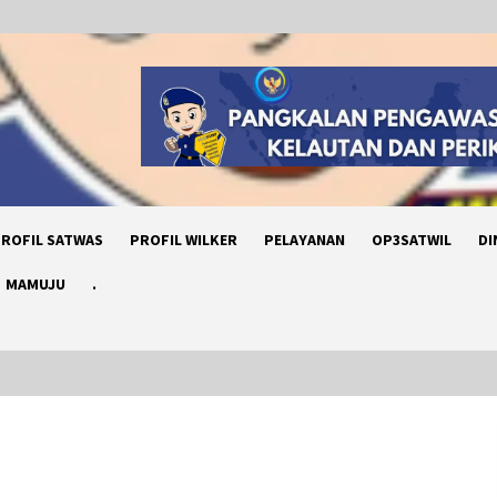
ROFIL SATWAS
PROFIL WILKER
PELAYANAN
OP3SATWIL
DI
MAMUJU
.
PENYERAHAN BERKAS PERKARA MV.
SILVER ISLAND DARI KP. ORCA 04 KE
PANGKALAN PSDKP BITUNG UNTUK