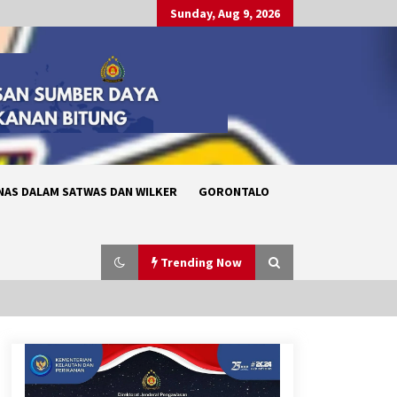
Sunday, Aug 9, 2026
NAS DALAM SATWAS DAN WILKER
GORONTALO
Trending Now
Pelantikan dan Pengambilan
Sumpah Pegawai Negeri Sipil (PNS)
serta Pengangkatan Pertama