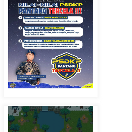
Jabatan Fungsional
2 months ago
Jam Pimpinan Mendengar
3 months ago
Daftar Sekarang ….. Jadilah SDM
Unggul Untuk Kemajuan Sektor
Kelautan dan Perikanan
4 months ago
Penilaian Kompetensi dalam rangka
Pemetaan Pegawai Kementerian
Kelautan dan Perikanan
4 months ago