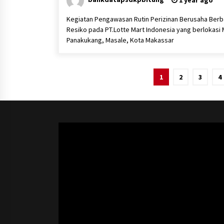
1 year ago
Kegiatan Pengawasan Rutin Perizinan Berusaha Berb
Resiko pada PT.Lotte Mart Indonesia yang berlokasi 
Panakukang, Masale, Kota Makassar
Posts
1
2
3
4
pagination