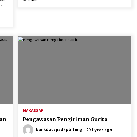
ni
MAKASSAR
nan
Pengawasan Pengiriman Gurita
bankdatapsdkpbitung
1 year ago