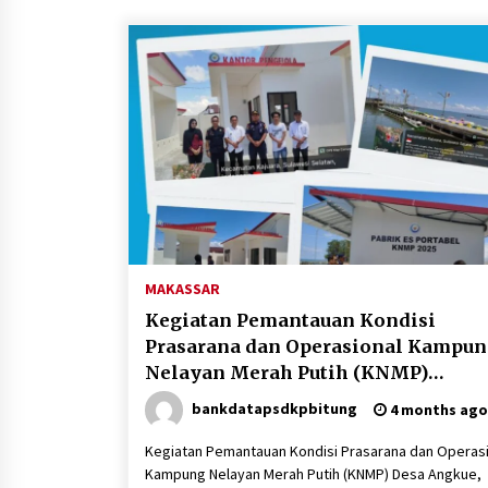
Aksi Damai Serikat Awak Kapal
Perikanan Bersatu dan Srikandi
Sakti yang dilaksanakan di
Pangkalan PSDKP Bitung
3 months ago
Kunjungan Diplomatik dalam
Rangka Strengthening Cooperatio
on Blue Economy dilaksanakan di
Pangkalan PSDKP Bitung
4 months ago
Peran Pemerintah Dalam Indikasi
Geografis HKP
MAKASSAR
4 months ago
Kegiatan Pemantauan Kondisi
Prasarana dan Operasional Kampu
Nelayan Merah Putih (KNMP)
Kabupaten Bone, Sulawesi Selatan
bankdatapsdkpbitung
4 months ago
Kegiatan Pemantauan Kondisi Prasarana dan Operas
Kampung Nelayan Merah Putih (KNMP) Desa Angkue,