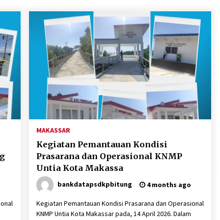
DITINDAK LANJUTI
2 months ago
Ekspose Pengenaan Sanksi
Administratif Perikanan terhadap
Kapal Penangkap ikan KM. Bahari 36
yang Diproses Oleh Pangkalan
3 months ago
PSDKP Bitung
Selamat Hari Kartini
n
4 months ago
Rencana Aksi Nasional
Pemberantasan IUU Fishing 2025-
MAKASSAR
2029
Kegiatan Pemantauan Kondisi
4 months ago
ng
Prasarana dan Operasional KNMP
Untia Kota Makassa
bankdatapsdkpbitung
4 months ago
ional
Kegiatan Pemantauan Kondisi Prasarana dan Operasional
KNMP Untia Kota Makassar pada, 14 April 2026. Dalam