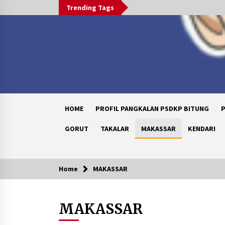
Skip
Trending Tags
to
content
HOME
PROFIL PANGKALAN PSDKP BITUNG
P
GORUT
TAKALAR
MAKASSAR
KENDARI
Home
MAKASSAR
Trending Now
MAKASSAR
Peduli Anak Yatim, Menebar
Kebaikan di 10 Muharram 1448 H
1 month ago