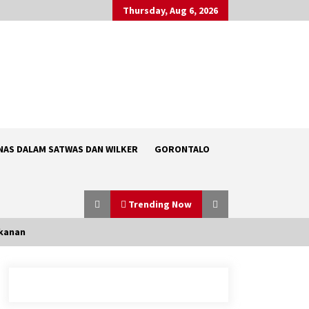
Thursday, Aug 6, 2026
NAS DALAM SATWAS DAN WILKER
GORONTALO
Trending Now
ikanan
Pelantikan dan Pengambilan
Sumpah Pegawai Negeri Sipil (PNS)
serta Pengangkatan Pertama