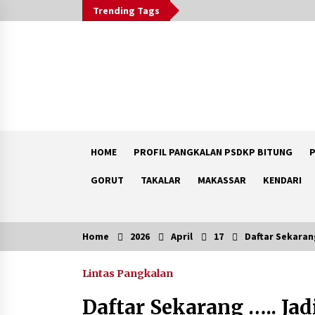
Skip
Trending Tags
to
content
HOME
PROFIL PANGKALAN PSDKP BITUNG
P
GORUT
TAKALAR
MAKASSAR
KENDARI
Home
2026
April
17
Daftar Sekaran
Trending Now
Lintas Pangkalan
Peduli Anak Yatim, Menebar
Kebaikan di 10 Muharram 1448 H
Daftar Sekarang ….. J
1 month ago