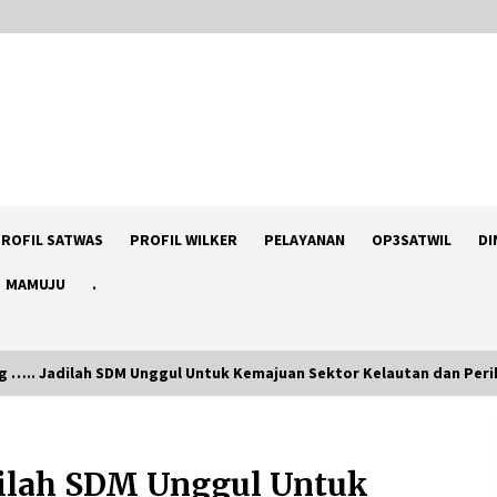
ROFIL SATWAS
PROFIL WILKER
PELAYANAN
OP3SATWIL
DI
MAMUJU
.
g ….. Jadilah SDM Unggul Untuk Kemajuan Sektor Kelautan dan Per
PENYERAHAN BERKAS PERKARA MV.
SILVER ISLAND DARI KP. ORCA 04 KE
adilah SDM Unggul Untuk
PANGKALAN PSDKP BITUNG UNTUK