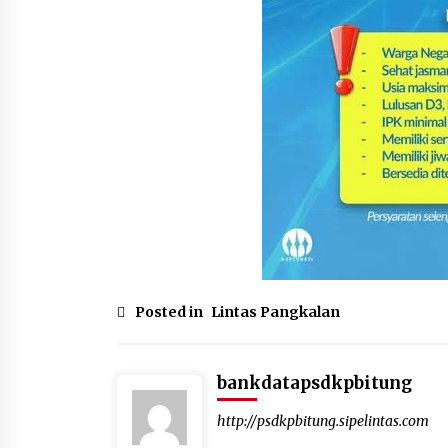
Posted in
Lintas Pangkalan
bankdatapsdkpbitung
http://psdkpbitung.sipelintas.com