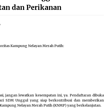
DITINDAK LANJUTI
2 months ago
tan dan Perikanan
Ekspose Pengenaan Sanksi
Administratif Perikanan terhadap
Kapal Penangkap ikan KM. Bahari 36
o
yang Diproses Oleh Pangkalan
3 months ago
PSDKP Bitung
Selamat Hari Kartini
n
4 months ago
ioritas Kampung Nelayan Merah Putih:
Rencana Aksi Nasional
Pemberantasan IUU Fishing 2025-
2029
4 months ago
si, jangan lewatkan kesempatan ini, ya. Pendaftaran dibuka
 dari SDM Unggul yang siap berkontribusi dan memberikan
Kampung Nelayan Merah Putih (KNMP) yang berkelanjutan.