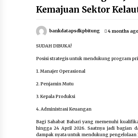
Kemajuan Sektor Kelau
Aksi Damai Serikat Awak Kapal
Perikanan Bersatu dan Srikandi
Sakti yang dilaksanakan di
bankdatapsdkpbitung
4 months ag
Pangkalan PSDKP Bitung
3 months ago
SUDAH DIBUKA!
Kunjungan Diplomatik dalam
Rangka Strengthening Cooperatio
on Blue Economy dilaksanakan di
Posisi strategis untuk mendukung program pr
Pangkalan PSDKP Bitung
3 months ago
1. Manajer Operasional
Peran Pemerintah Dalam Indikasi
Geografis HKP
2. Penjamin Mutu
4 months ago
3. Kepala Produksi
4. Administrasi Keuangan
Bagi Sahabat Bahari yang memenuhi kualifika
hingga 24 April 2026. Saatnya jadi bagian
dampak nyata untuk mendukung pengelolaan 