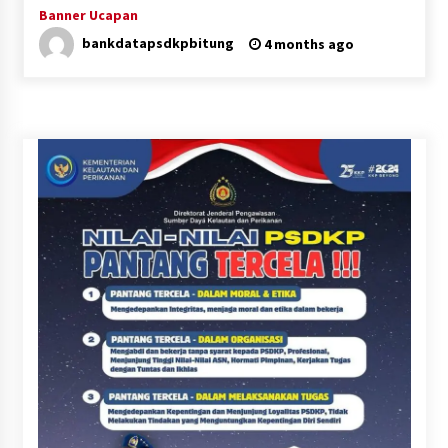
Banner Ucapan
2 months ago
bankdatapsdkpbitung
4 months ago
Aksi Damai Serikat Awak Kapal Perikanan
Bersatu dan Srikandi Sakti yang dilaksanakan
di Pangkalan PSDKP Bitung
3 months ago
Ekspose Pengenaan Sanksi Administratif
Perikanan terhadap Kapal Penangkap ikan KM.
Bahari 36 yang Diproses Oleh Pangkalan PSDKP
Bitung
3 months ago
Jam Pimpinan Mendengar
3 months ago
Kunjungan Diplomatik dalam Rangka
Strengthening Cooperation on Blue Economy
dilaksanakan di Pangkalan PSDKP Bitung
4 months ago
Selamat Hari Kartini