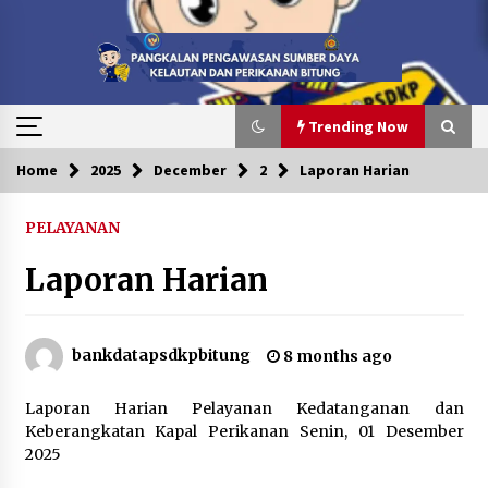
Skip
to
content
Trending Now
Home
2025
December
2
Laporan Harian
Trending Now
PELAYANAN
Peduli Anak Yatim, Menebar Kebaikan di 10
Muharram 1448 H
Laporan Harian
1 month ago
PENYERAHAN BERKAS PERKARA MV. SILVER
bankdatapsdkpbitung
8 months ago
ISLAND DARI KP. ORCA 04 KE PANGKALAN PSDKP
BITUNG UNTUK DITINDAK LANJUTI
2 months ago
Laporan Harian Pelayanan Kedatanganan dan
Keberangkatan Kapal Perikanan Senin, 01 Desember
Pelantikan dan Pengambilan Sumpah Pegawai
2025
Negeri Sipil (PNS) serta Pengangkatan Pertama
Jabatan Fungsional