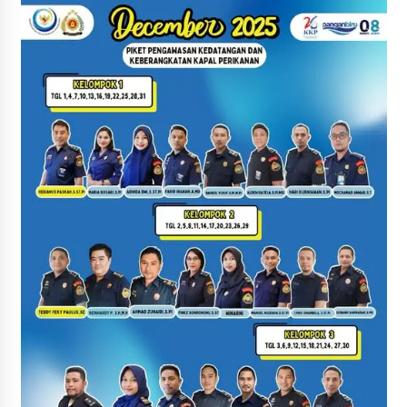
2 months ago
Aksi Damai Serikat Awak Kapal Perikanan
Bersatu dan Srikandi Sakti yang dilaksanakan
di Pangkalan PSDKP Bitung
3 months ago
Ekspose Pengenaan Sanksi Administratif
Perikanan terhadap Kapal Penangkap ikan KM.
Bahari 36 yang Diproses Oleh Pangkalan PSDKP
Bitung
3 months ago
Jam Pimpinan Mendengar
3 months ago
Kunjungan Diplomatik dalam Rangka
Strengthening Cooperation on Blue Economy
dilaksanakan di Pangkalan PSDKP Bitung
3 months ago
Selamat Hari Kartini