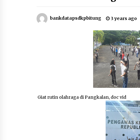
Aksi Damai Serikat Awak Kapal
bankdatapsdkpbitung
3 years ago
Perikanan Bersatu dan Srikandi
Sakti yang dilaksanakan di
Pangkalan PSDKP Bitung
3 months ago
Kunjungan Diplomatik dalam
Rangka Strengthening Cooperatio
on Blue Economy dilaksanakan di
Pangkalan PSDKP Bitung
4 months ago
Peran Pemerintah Dalam Indikasi
Geografis HKP
4 months ago
Giat rutin olahraga di Pangkalan, doc vid