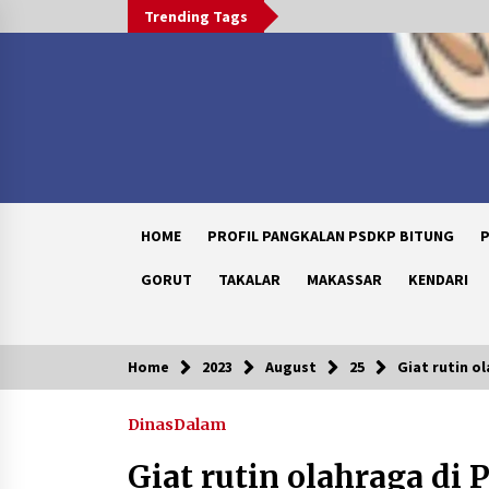
Skip
Trending Tags
to
content
HOME
PROFIL PANGKALAN PSDKP BITUNG
P
GORUT
TAKALAR
MAKASSAR
KENDARI
Home
2023
August
25
Giat rutin o
Trending Now
DinasDalam
Peduli Anak Yatim, Menebar
Kebaikan di 10 Muharram 1448 H
Giat rutin olahraga di 
1 month ago