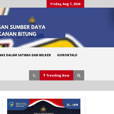
Friday, Aug 7, 2026
NAS DALAM SATWAS DAN WILKER
GORONTALO
Trending Now
Pelantikan dan Pengambilan
Sumpah Pegawai Negeri Sipil (PNS)
serta Pengangkatan Pertama