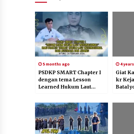
5 months ago
4 year
PSDKP SMART Chapter I
Giat K
dengan tema Lesson
kr Keja
Learned Hukum Laut
Bataly
Internasional