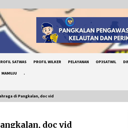
ROFIL SATWAS
PROFIL WILKER
PELAYANAN
OP3SATWIL
DI
MAMUJU
.
lahraga di Pangkalan, doc vid
PENYERAHAN BERKAS PERKARA MV.
SILVER ISLAND DARI KP. ORCA 04 KE
Pangkalan, doc vid
PANGKALAN PSDKP BITUNG UNTUK