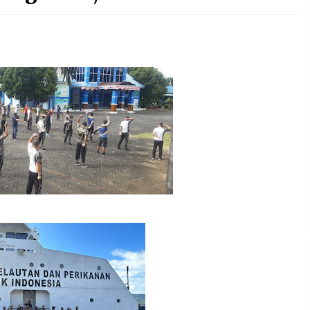
DITINDAK LANJUTI
2 months ago
Ekspose Pengenaan Sanksi
Administratif Perikanan terhadap
Kapal Penangkap ikan KM. Bahari 36
yang Diproses Oleh Pangkalan
3 months ago
PSDKP Bitung
Selamat Hari Kartini
n
4 months ago
Rencana Aksi Nasional
Pemberantasan IUU Fishing 2025-
2029
4 months ago