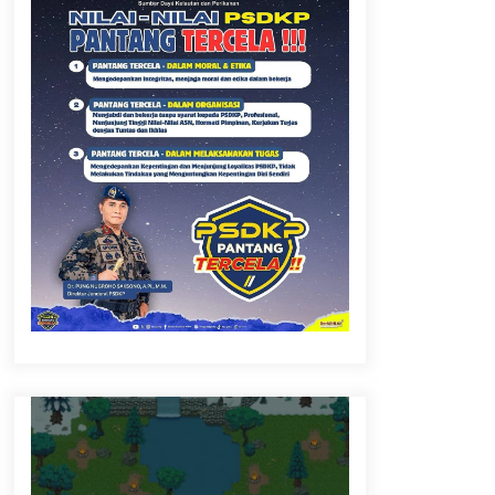
Jabatan Fungsional
2 months ago
Jam Pimpinan Mendengar
3 months ago
Daftar Sekarang ….. Jadilah SDM
Unggul Untuk Kemajuan Sektor
Kelautan dan Perikanan
4 months ago
Penilaian Kompetensi dalam rangka
Pemetaan Pegawai Kementerian
Kelautan dan Perikanan
4 months ago