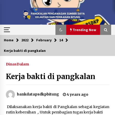
Skip
to
content
Trending Now
Home
2022
February
14
Trending Now
Kerja bakti di pangkalan
Peduli Anak Yatim, Menebar Kebaikan di 10
Muharram 1448 H
DinasDalam
1 month ago
Kerja bakti di pangkalan
PENYERAHAN BERKAS PERKARA MV. SILVER
ISLAND DARI KP. ORCA 04 KE PANGKALAN PSDKP
BITUNG UNTUK DITINDAK LANJUTI
bankdatapsdkpbitung
4 years ago
2 months ago
Dilaksanakan kerja bakti di Pangkalan sebagai kegiatan
Pelantikan dan Pengambilan Sumpah Pegawai
Negeri Sipil (PNS) serta Pengangkatan Pertama
rutin kebersihan ,. Untuk pembagian tugas kerja bakti
Jabatan Fungsional