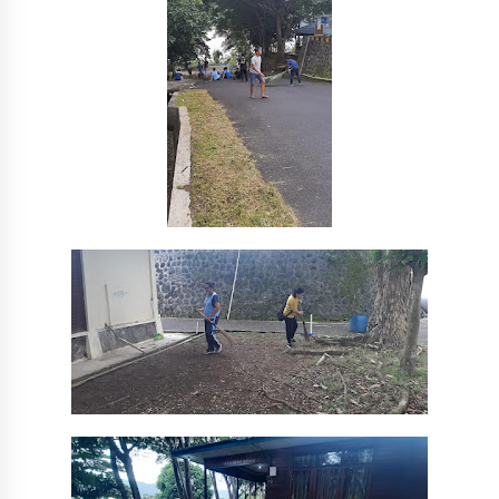
4 months ago
Daftar Sekarang ….. Jadilah SDM Unggul Untuk
Kemajuan Sektor Kelautan dan Perikanan
4 months ago
Peran Pemerintah Dalam Indikasi Geografis
HKP
4 months ago
Rencana Aksi Nasional Pemberantasan IUU
Fishing 2025-2029
4 months ago
Penilaian Kompetensi dalam rangka Pemetaan
Pegawai Kementerian Kelautan dan Perikanan
4 months ago